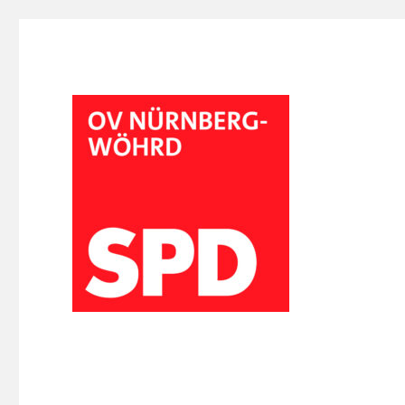
SPD-OV Nürnberg-Wöhrd
Wöhrder SPD