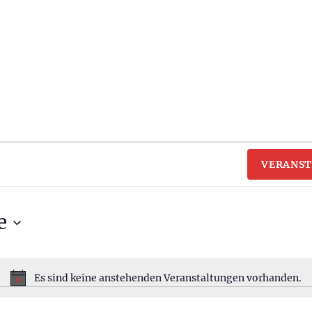
VERANST
e
Es sind keine anstehenden Veranstaltungen vorhanden.
H
i