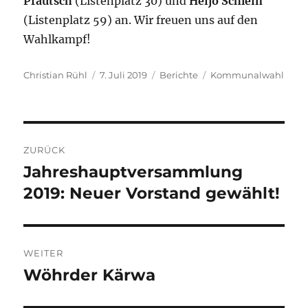
Pfautsch
(Listenplatz 30) und
Heijo Schlein
(Listenplatz 59) an. Wir freuen uns auf den
Wahlkampf!
Autor
Veröffentlicht
Kategorien
Schlagwörter
Christian Rühl
7. Juli 2019
Berichte
Kommunalwahl
am
Beitragsnavigation
ZURÜCK
Jahreshauptversammlung
Vorheriger
Beitrag:
2019: Neuer Vorstand gewählt!
WEITER
Wöhrder Kärwa
Nächster
Beitrag: