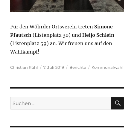
Für den Wöhrder Ortsverein treten
Simone
Pfautsch
(Listenplatz 30) und
Heijo Schlein
(Listenplatz 59) an. Wir freuen uns auf den
Wahlkampf!
Autor
Veröffentlicht
Kategorien
Schlagwörter
Christian Rühl
7. Juli 2019
Berichte
Kommunalwahl
am
SU
Suchen
nach: