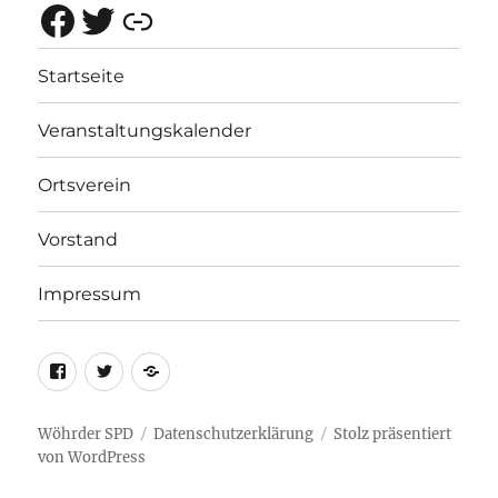
Facebook
Twitter
Rotes Netz Bayern
Startseite
Veranstaltungskalender
Ortsverein
Vorstand
Impressum
Facebok
Twitter
Rotes
Netz
Bayern
Wöhrder SPD
Datenschutzerklärung
Stolz präsentiert
von WordPress