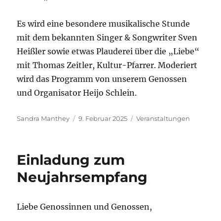
Es wird eine besondere musikalische Stunde
mit dem bekannten Singer & Songwriter Sven
Heißler sowie etwas Plauderei über die „Liebe“
mit Thomas Zeitler, Kultur-Pfarrer. Moderiert
wird das Programm von unserem Genossen
und Organisator Heijo Schlein.
Autor
Veröffentlicht
Kategorien
Sandra Manthey
9. Februar 2025
Veranstaltungen
am
Einladung zum
Neujahrsempfang
Liebe Genossinnen und Genossen,