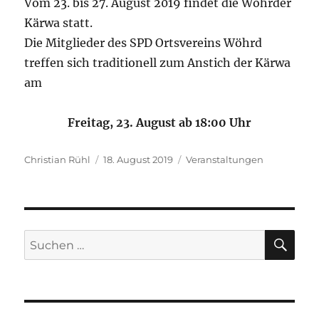
Vom 23. bis 27. August 2019 findet die Wöhrder
Kärwa statt.
Die Mitglieder des SPD Ortsvereins Wöhrd
treffen sich traditionell zum Anstich der Kärwa
am
Freitag, 23. August ab 18:00 Uhr
Autor
Veröffentlicht
Kategorien
Christian Rühl
18. August 2019
Veranstaltungen
am
SU
Suchen
nach: