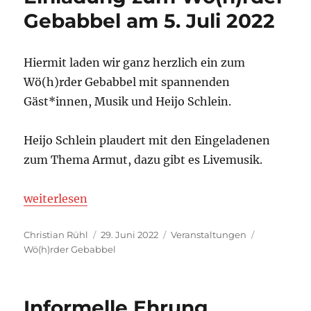
Gebabbel am 5. Juli 2022
Hiermit laden wir ganz herzlich ein zum
Wö(h)rder Gebabbel mit spannenden
Gäst*innen, Musik und Heijo Schlein.
Heijo Schlein plaudert mit den Eingeladenen
zum Thema Armut, dazu gibt es Livemusik.
„Einladung zum Wö(h)rder Gebabbel am 5. Juli 202
weiterlesen
Autor
Veröffentlicht
Kategorien
Schlagwört
Christian Rühl
29. Juni 2022
Veranstaltungen
am
Wö(h)rder Gebabbel
Informelle Ehrung