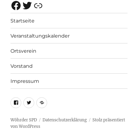
Facebook
Twitter
Rotes Netz Bayern
Startseite
Veranstaltungskalender
Ortsverein
Vorstand
Impressum
Facebok
Twitter
Rotes
Netz
Bayern
Wöhrder SPD
Datenschutzerklärung
Stolz präsentiert
von WordPress