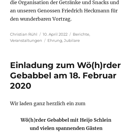
die Organisation der Getränke und Snacks und
an unseren Genossen Friedrich Heckmann für
den wunderbaren Vortrag.
Autor
Veröffentlicht
Kategorien
Christian Rühl
10. April 2022
Berichte
,
am
Schlagwörter
Veranstaltungen
Ehrung
,
Jubilare
Einladung zum Wö(h)rder
Gebabbel am 18. Februar
2020
Wir laden ganz herzlich ein zum
Wö(h)rder Gebabbel mit Heijo Schlein
und vielen spannenden Gästen