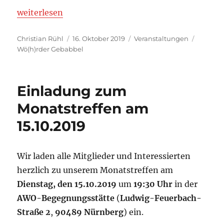
„Einladung zum ersten Wö(h)rder Gebabbel am 22.
weiterlesen
Autor
Veröffentlicht
Kategorien
Schlagw
Christian Rühl
16. Oktober 2019
Veranstaltungen
am
Wö(h)rder Gebabbel
Einladung zum
Monatstreffen am
15.10.2019
Wir laden alle Mitglieder und Interessierten
herzlich zu unserem Monatstreffen am
Dienstag, den 15.10.2019
um
19:30 Uhr
in der
AWO-Begegnungsstätte
(
Ludwig-Feuerbach-
Straße 2
,
90489 Nürnberg
) ein.