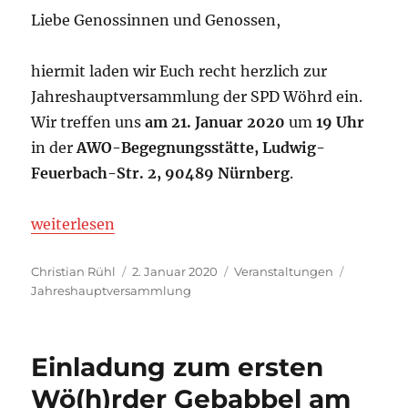
Liebe Genossinnen und Genossen,
hiermit laden wir Euch recht herzlich zur
Jahreshauptversammlung der SPD Wöhrd ein.
Wir treffen uns
am 21. Januar 2020
um
19 Uhr
in der
AWO-Begegnungsstätte, Ludwig-
Feuerbach-Str. 2, 90489 Nürnberg
.
„Einladung zur Jahreshauptversammlung am 21. Ja
weiterlesen
Autor
Veröffentlicht
Kategorien
Schlagwö
Christian Rühl
2. Januar 2020
Veranstaltungen
am
Jahreshauptversammlung
Einladung zum ersten
Wö(h)rder Gebabbel am