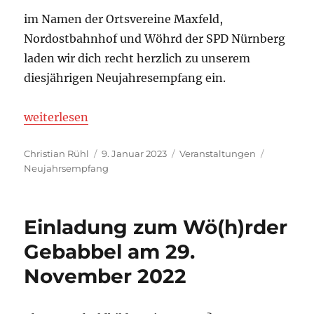
im Namen der Ortsvereine Maxfeld,
Nordostbahnhof und Wöhrd der SPD Nürnberg
laden wir dich recht herzlich zu unserem
diesjährigen Neujahresempfang ein.
„Einladung zum Neujahrsempfang“
weiterlesen
Autor
Veröffentlicht
Kategorien
Schlagwör
Christian Rühl
9. Januar 2023
Veranstaltungen
am
Neujahrsempfang
Einladung zum Wö(h)rder
Gebabbel am 29.
November 2022