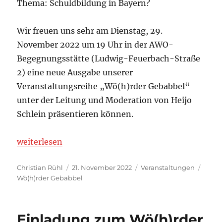
Thema: Schuldbildung in Bayern?
Wir freuen uns sehr am Dienstag, 29.
November 2022 um 19 Uhr in der AWO-
Begegnungsstätte (Ludwig-Feuerbach-Straße
2) eine neue Ausgabe unserer
Veranstaltungsreihe „Wö(h)rder Gebabbel“
unter der Leitung und Moderation von Heijo
Schlein präsentieren können.
„Einladung zum Wö(h)rder Gebabbel am 29. Novem
weiterlesen
Autor
Veröffentlicht
Kategorien
Schla
Christian Rühl
21. November 2022
Veranstaltungen
am
Wö(h)rder Gebabbel
Einladung zum Wö(h)rder