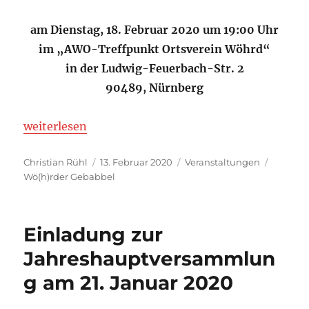
am Dienstag, 18. Februar 2020 um 19:00 Uhr
im „AWO-Treffpunkt Ortsverein Wöhrd“
in der Ludwig-Feuerbach-Str. 2
90489, Nürnberg
„Einladung zum Wö(h)rder Gebabbel am 18. Februa
weiterlesen
Autor
Veröffentlicht
Kategorien
Schlagw
Christian Rühl
13. Februar 2020
Veranstaltungen
am
Wö(h)rder Gebabbel
Einladung zur
Jahreshauptversammlun
g am 21. Januar 2020