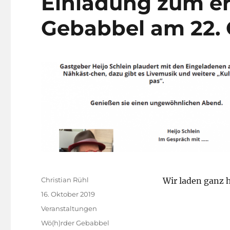
Einladung zum er
Gebabbel am 22. 
Autor
Christian Rühl
Wir laden ganz 
Veröffentlicht
16. Oktober 2019
am
Kategorien
Veranstaltungen
Schlagwörter
Wö(h)rder Gebabbel