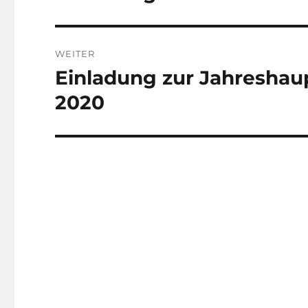
Beitrag:
WEITER
Einladung zur Jahreshau
Nächster
Beitrag:
2020