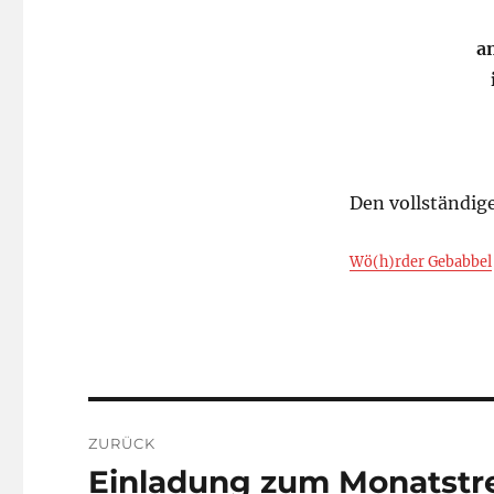
a
Den vollständig
Wö(h)rder Gebabbel
Beitragsnavigation
ZURÜCK
Einladung zum Monatstre
Vorheriger