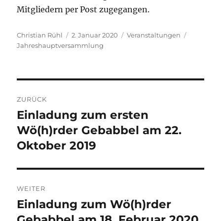
Mitgliedern per Post zugegangen.
Autor
Veröffentlicht
Kategorien
Schlagwö
Christian Rühl
2. Januar 2020
Veranstaltungen
am
Jahreshauptversammlung
Beitragsnavigation
ZURÜCK
Einladung zum ersten
Vorheriger
Beitrag:
Wö(h)rder Gebabbel am 22.
Oktober 2019
WEITER
Einladung zum Wö(h)rder
Nächster
Beitrag:
Gebabbel am 18. Februar 2020